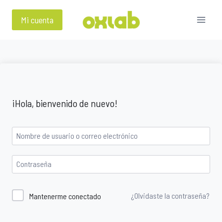
Saltar
al
Mi cuenta
contenido
¡Hola, bienvenido de nuevo!
¿Olvidaste la contraseña?
Mantenerme conectado