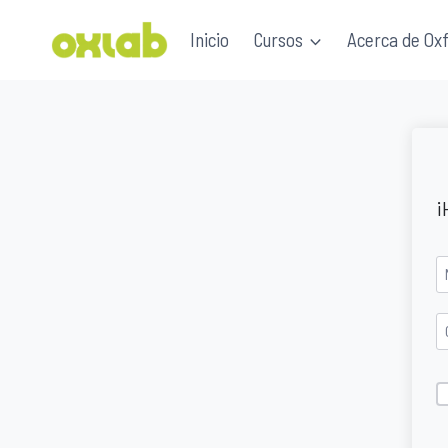
Saltar
Inicio
Cursos
Acerca de Ox
al
contenido
¡