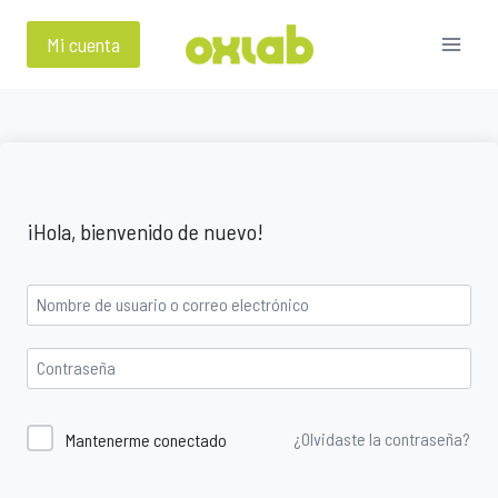
Saltar
al
Mi cuenta
contenido
¡Hola, bienvenido de nuevo!
¿Olvidaste la contraseña?
Mantenerme conectado