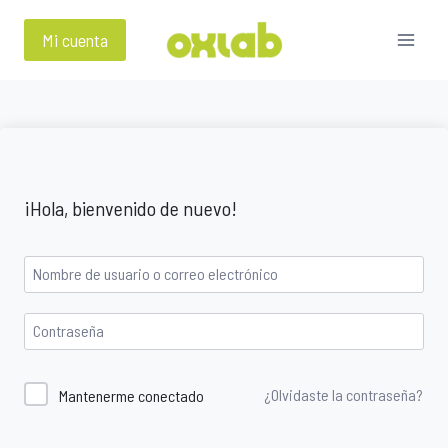
Saltar
al
Mi cuenta
contenido
¡Hola, bienvenido de nuevo!
¿Olvidaste la contraseña?
Mantenerme conectado