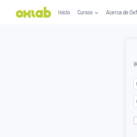
Saltar
Inicio
Cursos
Acerca de Ox
al
contenido
¡