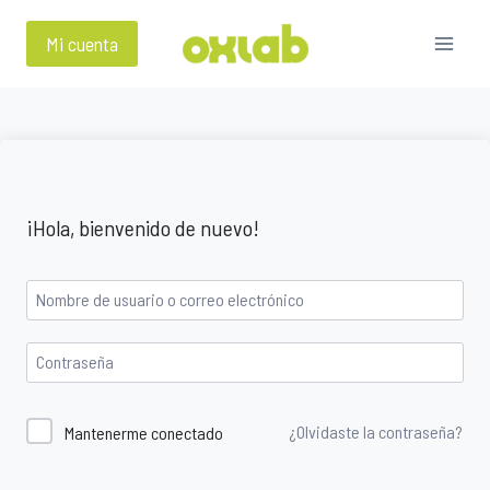
Saltar
al
Mi cuenta
contenido
¡Hola, bienvenido de nuevo!
¿Olvidaste la contraseña?
Mantenerme conectado