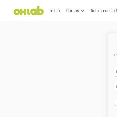
Saltar
Inicio
Cursos
Acerca de Ox
al
contenido
¡