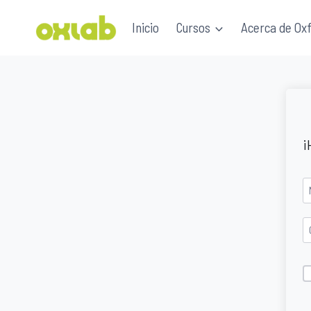
Saltar
Inicio
Cursos
Acerca de Ox
al
contenido
¡