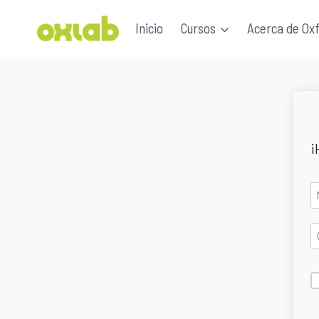
Saltar
Inicio
Cursos
Acerca de Ox
al
contenido
¡