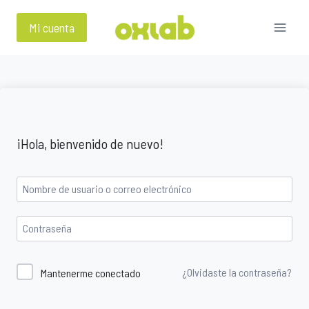
Saltar
al
Mi cuenta
contenido
¡Hola, bienvenido de nuevo!
¿Olvidaste la contraseña?
Mantenerme conectado