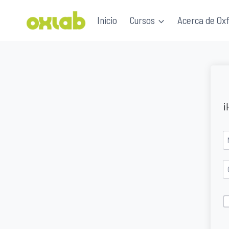
Saltar
Inicio
Cursos
Acerca de Ox
al
contenido
¡