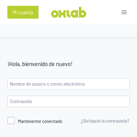
Saltar
al
Mi cuenta
contenido
¡Hola, bienvenido de nuevo!
¿Olvidaste la contraseña?
Mantenerme conectado