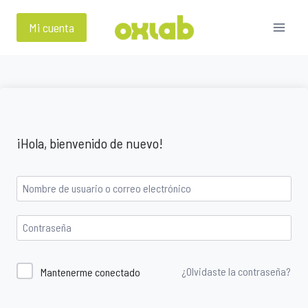
Saltar
al
Mi cuenta
contenido
¡Hola, bienvenido de nuevo!
¿Olvidaste la contraseña?
Mantenerme conectado