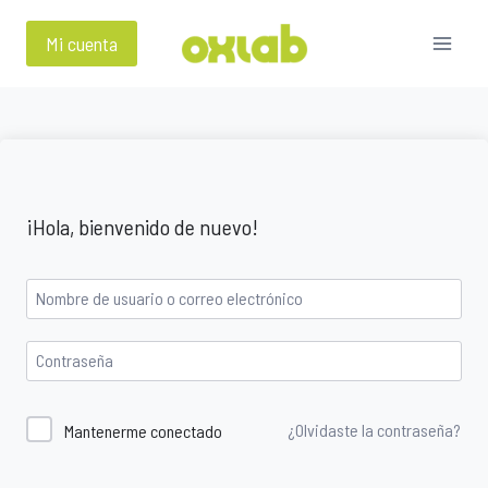
Saltar
al
Mi cuenta
contenido
¡Hola, bienvenido de nuevo!
¿Olvidaste la contraseña?
Mantenerme conectado